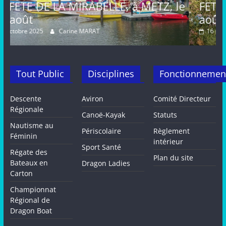
, à METZ, le
FETE de la MIRABELLE, dima
août, METZ
16 septembre 2024
Carine MARAT
Tout Public
Disciplines
Fonctionnemen
Descente
Aviron
Comité Directeur
Régionale
Canoë-Kayak
Statuts
Nautisme au
Périscolaire
Règlement
Féminin
intérieur
Sport Santé
Régate des
Plan du site
Bateaux en
Dragon Ladies
Carton
Championnat
Régional de
Dragon Boat