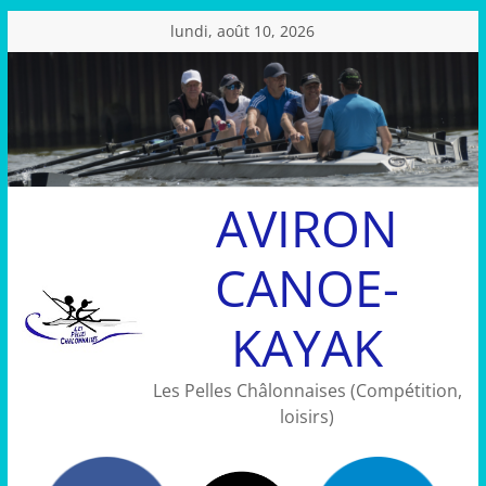
Passer
lundi, août 10, 2026
au
contenu
AVIRON
CANOE-
KAYAK
Les Pelles Châlonnaises (Compétition,
loisirs)