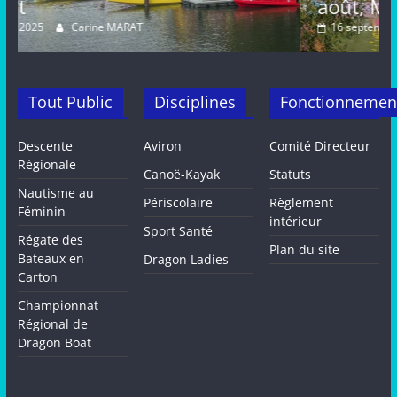
août, METZ
16 septembre 2024
Carine MARAT
Tout Public
Disciplines
Fonctionnemen
Descente
Aviron
Comité Directeur
Régionale
Canoë-Kayak
Statuts
Nautisme au
Périscolaire
Règlement
Féminin
intérieur
Sport Santé
Régate des
Plan du site
Bateaux en
Dragon Ladies
Carton
Championnat
Régional de
Dragon Boat