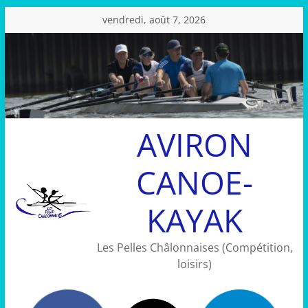
Passer
vendredi, août 7, 2026
au
contenu
AVIRON
CANOE-
KAYAK
Les Pelles Châlonnaises (Compétition,
loisirs)