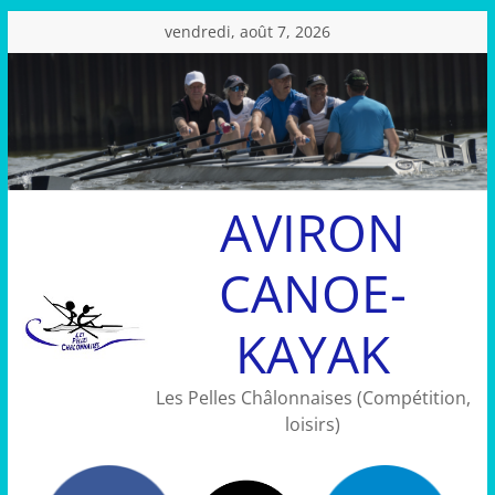
Passer
vendredi, août 7, 2026
au
contenu
AVIRON
CANOE-
KAYAK
Les Pelles Châlonnaises (Compétition,
loisirs)