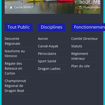
août, METZ
16 septembre 2024
Carine MARAT
Tout Public
Disciplines
Fonctionnemen
Descente
Aviron
Comité Directeur
Régionale
Canoë-Kayak
Statuts
Nautisme au
Périscolaire
Règlement
Féminin
intérieur
Sport Santé
Régate des
Plan du site
Bateaux en
Dragon Ladies
Carton
Championnat
Régional de
Dragon Boat