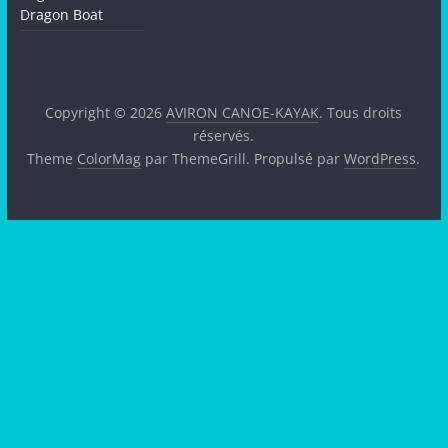
Dragon Boat
Copyright © 2026
AVIRON CANOE-KAYAK
. Tous droits
réservés.
Theme
ColorMag
par ThemeGrill. Propulsé par
WordPress
.