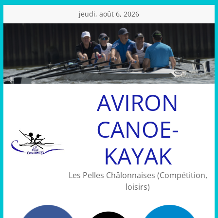
Passer
jeudi, août 6, 2026
au
contenu
AVIRON
CANOE-
KAYAK
Les Pelles Châlonnaises (Compétition,
loisirs)