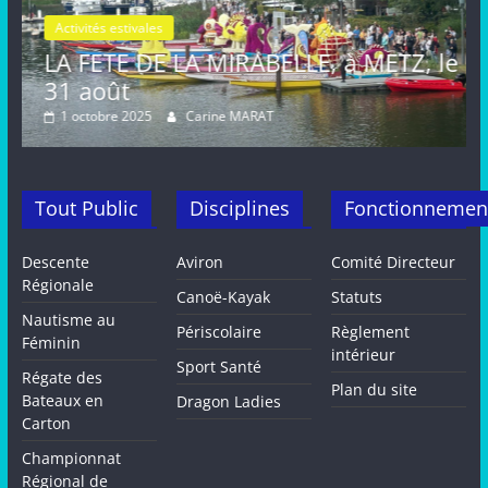
Activités estivales
Actualités
ELLE, à METZ, le
FETE de la MIRABELLE, 
août, METZ
T
16 septembre 2024
Carine MARAT
Tout Public
Disciplines
Fonctionnemen
Descente
Aviron
Comité Directeur
Régionale
Canoë-Kayak
Statuts
Nautisme au
Périscolaire
Règlement
Féminin
intérieur
Sport Santé
Régate des
Plan du site
Bateaux en
Dragon Ladies
Carton
Championnat
Régional de