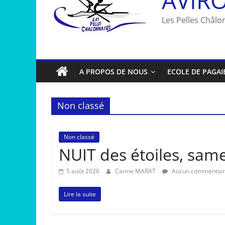
Les Pelles Châlon
A PROPOS DE NOUS
ECOLE DE PAGAI
Non classé
Non classé
NUIT des étoiles, sam
5 août 2026
Carine MARAT
Aucun commentai
Lire la suite