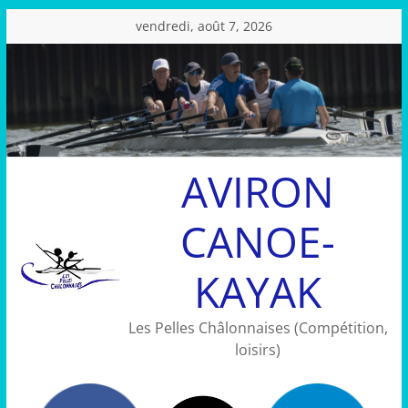
Passer
vendredi, août 7, 2026
au
contenu
AVIRON
CANOE-
KAYAK
Les Pelles Châlonnaises (Compétition,
loisirs)