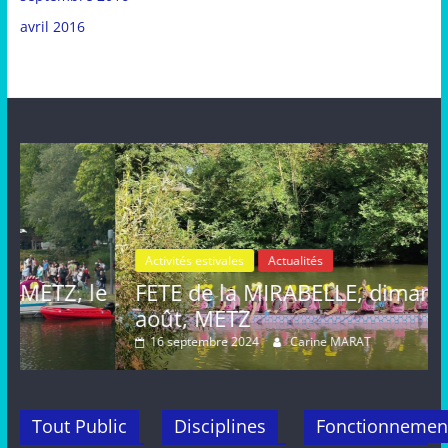
avril 2016
Activités estivales
Actualités
le
FETE de la MIRABELLE, dimanche 25
août, METZ
16 septembre 2024
Carine MARAT
Tout Public
Disciplines
Fonctionnemen