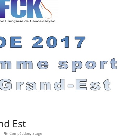
nd Est
,
Compétition
Stage