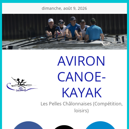
Passer
dimanche, août 9, 2026
au
contenu
AVIRON
CANOE-
KAYAK
Les Pelles Châlonnaises (Compétition,
loisirs)