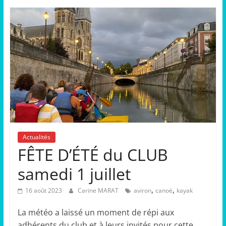
Actualités
FÊTE D’ÉTÉ du CLUB
samedi 1 juillet
,
,
16 août 2023
Carine MARAT
aviron
canoë
kayak
La météo a laissé un moment de répi aux
adhérents du club et à leurs invités pour cette