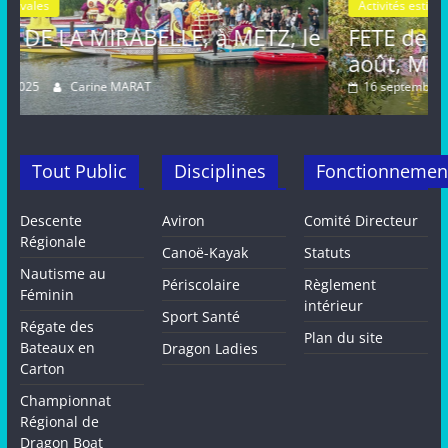
Activités estivales
Actualités
TZ, le
FETE de la MIRABELLE, dimanche 2
août, METZ
16 septembre 2024
Carine MARAT
Tout Public
Disciplines
Fonctionnemen
Descente
Aviron
Comité Directeur
Régionale
Canoë-Kayak
Statuts
Nautisme au
Périscolaire
Règlement
Féminin
intérieur
Sport Santé
Régate des
Plan du site
Bateaux en
Dragon Ladies
Carton
Championnat
Régional de
Dragon Boat