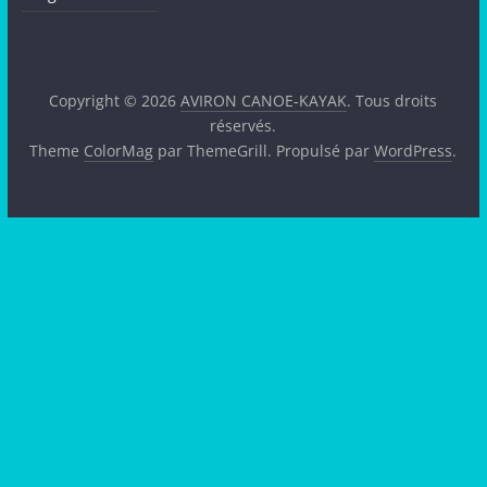
Copyright © 2026
AVIRON CANOE-KAYAK
. Tous droits
réservés.
Theme
ColorMag
par ThemeGrill. Propulsé par
WordPress
.