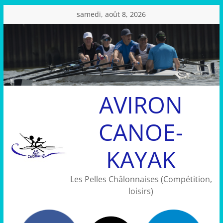
Passer
samedi, août 8, 2026
au
contenu
AVIRON
CANOE-
KAYAK
Les Pelles Châlonnaises (Compétition,
loisirs)