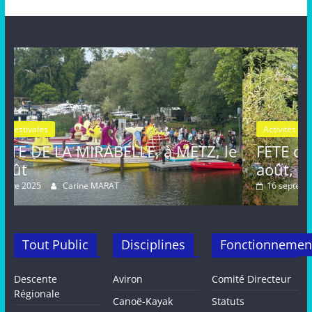
Activités estivales
Actualités
 METZ, le
FETE de la MIRABELLE, dimanch
août, METZ
16 septembre 2024
Carine MARAT
Tout Public
Disciplines
Fonctionnemen
Descente
Aviron
Comité Directeur
Régionale
Canoë-Kayak
Statuts