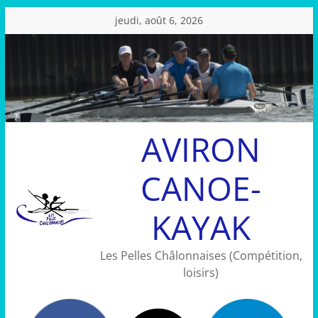
Passer
jeudi, août 6, 2026
au
contenu
AVIRON
CANOE-
KAYAK
Les Pelles Châlonnaises (Compétition,
loisirs)