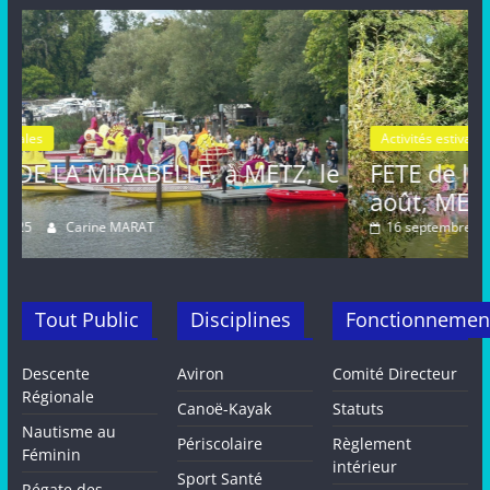
Activités estivales
Actualités
à METZ, le
FETE de la MIRABELLE, dimanc
août, METZ
16 septembre 2024
Carine MARAT
Tout Public
Disciplines
Fonctionnemen
Descente
Aviron
Comité Directeur
Régionale
Canoë-Kayak
Statuts
Nautisme au
Périscolaire
Règlement
Féminin
intérieur
Sport Santé
Régate des