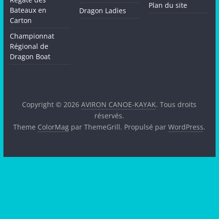
Plan du site
Bateaux en
Dragon Ladies
Carton
Championnat
Régional de
Dragon Boat
Copyright © 2026
AVIRON CANOE-KAYAK
. Tous droits
réservés.
Theme
ColorMag
par ThemeGrill. Propulsé par
WordPress
.