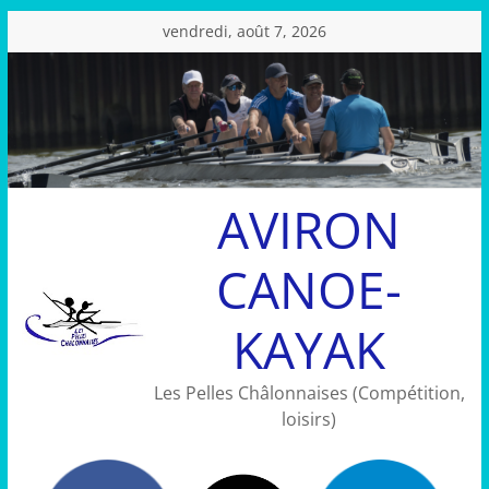
Passer
vendredi, août 7, 2026
au
contenu
AVIRON
CANOE-
KAYAK
Les Pelles Châlonnaises (Compétition,
loisirs)