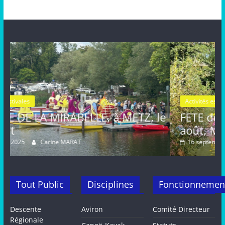
Activités estivales
Actualités
ETZ, le
FETE de la MIRABELLE, dimanche 
août, METZ
16 septembre 2024
Carine MARAT
Tout Public
Disciplines
Fonctionnemen
Descente
Aviron
Comité Directeur
Régionale