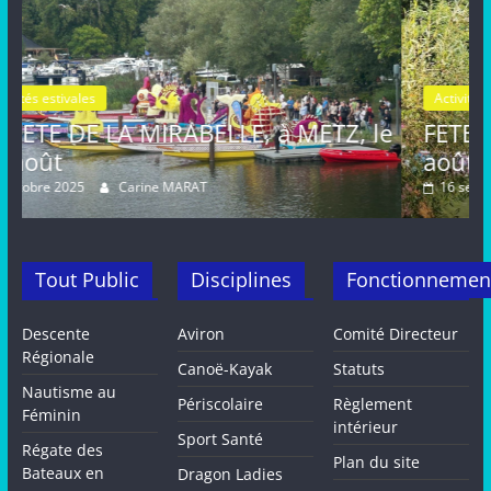
Activités estivales
Actualités
, à METZ, le
FETE de la MIRABELLE, dima
août, METZ
16 septembre 2024
Carine MARAT
Tout Public
Disciplines
Fonctionnemen
Descente
Aviron
Comité Directeur
Régionale
Canoë-Kayak
Statuts
Nautisme au
Périscolaire
Règlement
Féminin
intérieur
Sport Santé
Régate des
Plan du site
Bateaux en
Dragon Ladies