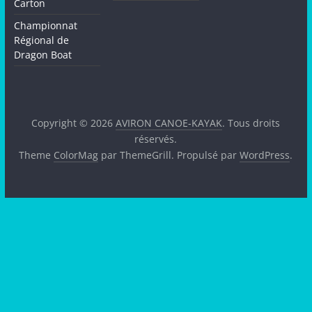
Carton
Championnat
Régional de
Dragon Boat
Copyright © 2026
AVIRON CANOE-KAYAK
. Tous droits
réservés.
Theme
ColorMag
par ThemeGrill. Propulsé par
WordPress
.