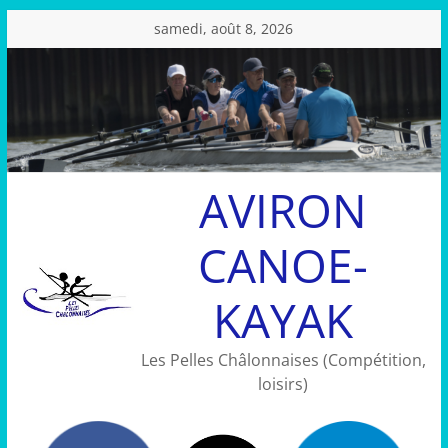
Passer
samedi, août 8, 2026
au
contenu
AVIRON
CANOE-
KAYAK
Les Pelles Châlonnaises (Compétition,
loisirs)