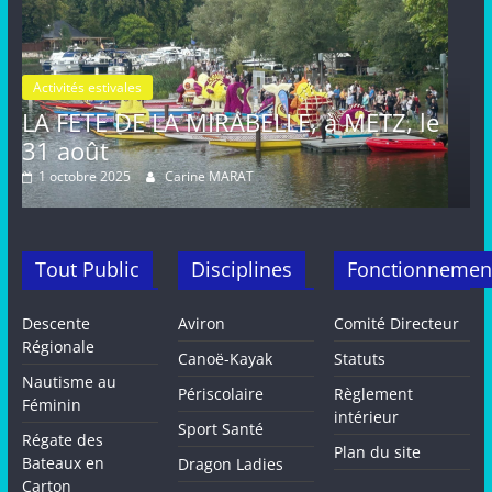
Activités estivales
Actualités
ABELLE, à METZ, le
FETE de la MIRABELLE
août, METZ
ARAT
16 septembre 2024
Carine MAR
Tout Public
Disciplines
Fonctionnemen
Descente
Aviron
Comité Directeur
Régionale
Canoë-Kayak
Statuts
Nautisme au
Périscolaire
Règlement
Féminin
intérieur
Sport Santé
Régate des
Plan du site
Bateaux en
Dragon Ladies
Carton