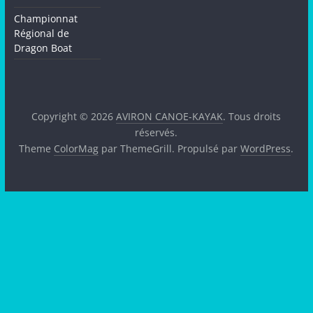
Championnat
Régional de
Dragon Boat
Copyright © 2026
AVIRON CANOE-KAYAK
. Tous droits
réservés.
Theme
ColorMag
par ThemeGrill. Propulsé par
WordPress
.