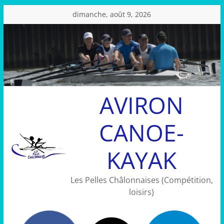
Passer
dimanche, août 9, 2026
au
contenu
AVIRON
CANOE-
KAYAK
Les Pelles Châlonnaises (Compétition,
loisirs)