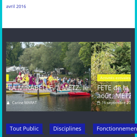
avril 2016
Activités estivales
Actualités
Z, le
FETE de la MIRABELLE, dimanche 25
août, METZ
16 septembre 2024
Carine MARAT
Tout Public
Disciplines
Fonctionnemen