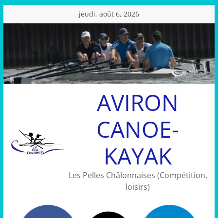
Passer
jeudi, août 6, 2026
au
contenu
AVIRON
CANOE-
KAYAK
Les Pelles Châlonnaises (Compétition,
loisirs)