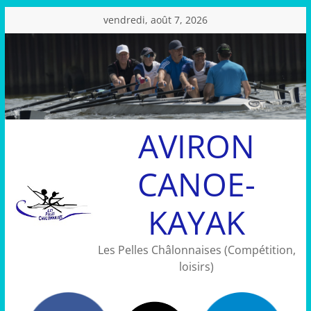
Passer
vendredi, août 7, 2026
au
contenu
AVIRON
CANOE-
KAYAK
Les Pelles Châlonnaises (Compétition,
loisirs)