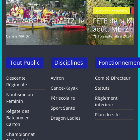
Activités estivales
Actualités
TZ, le
FETE de la MIRABELLE, dimanche 2
août, METZ
16 septembre 2024
Carine MARAT
Tout Public
Disciplines
Fonctionnemen
Descente
Aviron
Comité Directeur
Régionale
Canoë-Kayak
Statuts
Nautisme au
Périscolaire
Règlement
Féminin
intérieur
Sport Santé
Régate des
Plan du site
Bateaux en
Dragon Ladies
Carton
Championnat