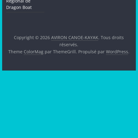
Régional de
Dragon Boat
Copyright © 2026
AVIRON CANOE-KAYAK
. Tous droits
réservés.
Theme
ColorMag
par ThemeGrill. Propulsé par
WordPress
.