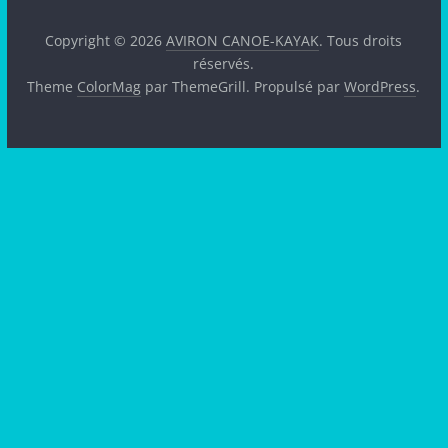
Copyright © 2026
AVIRON CANOE-KAYAK
. Tous droits
réservés.
Theme
ColorMag
par ThemeGrill. Propulsé par
WordPress
.