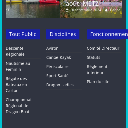
août, METZ
16 septembre 2024
Carine MARAT
Tout Public
Disciplines
Fonctionnemen
Descente
Aviron
Comité Directeur
Régionale
Canoë-Kayak
Statuts
Nautisme au
Périscolaire
Règlement
Féminin
intérieur
Sport Santé
Régate des
Plan du site
Bateaux en
Dragon Ladies
Carton
Championnat
Régional de
Dragon Boat