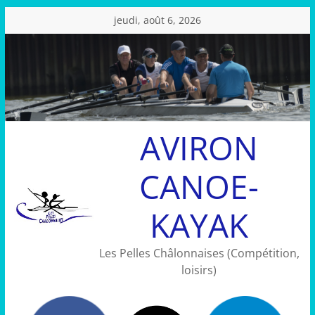
Passer
jeudi, août 6, 2026
au
contenu
AVIRON
CANOE-
KAYAK
Les Pelles Châlonnaises (Compétition,
loisirs)