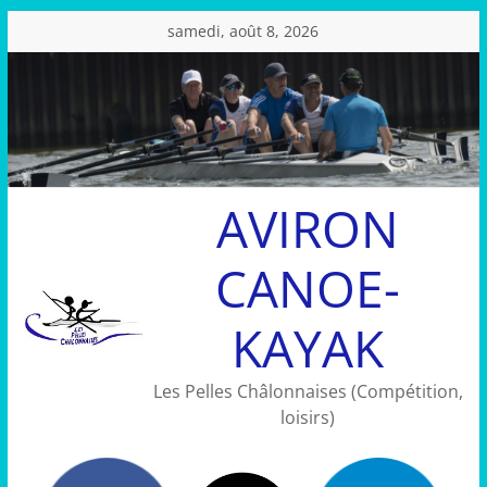
Passer
samedi, août 8, 2026
au
contenu
AVIRON
CANOE-
KAYAK
Les Pelles Châlonnaises (Compétition,
loisirs)