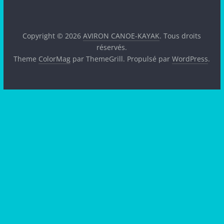
Copyright © 2026
AVIRON CANOE-KAYAK
. Tous droits
réservés.
Theme
ColorMag
par ThemeGrill. Propulsé par
WordPress
.