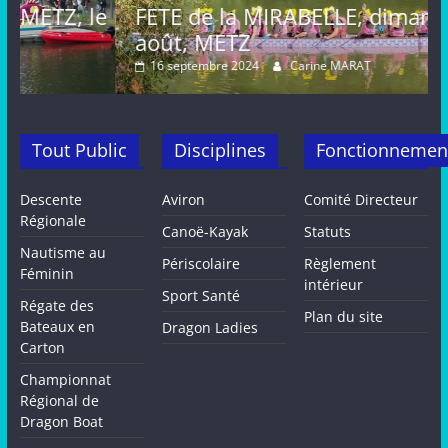
le
FETE de la MIRABELLE, dimanche 25
août, METZ
16 septembre 2024
Carine MARAT
Tout Public
Disciplines
Fonctionnemen
Descente
Aviron
Comité Directeur
Régionale
Canoë-Kayak
Statuts
Nautisme au
Périscolaire
Règlement
Féminin
intérieur
Sport Santé
Régate des
Plan du site
Bateaux en
Dragon Ladies
Carton
Championnat
Régional de
Dragon Boat