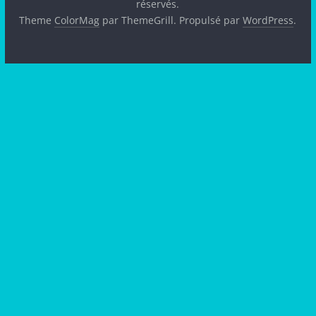
réservés.
Theme
ColorMag
par ThemeGrill. Propulsé par
WordPress
.