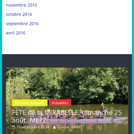
novembre 2016
octobre 2016
septembre 2016
avril 2016
Activités estivales
Actualités
le
FETE de la MIRABELLE, dimanche 25
août, METZ
16 septembre 2024
Carine MARAT