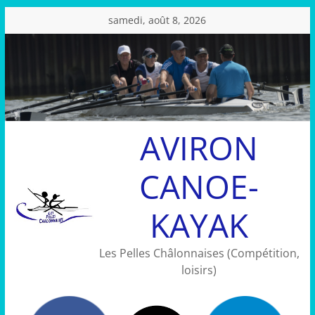
Passer
samedi, août 8, 2026
au
contenu
AVIRON
CANOE-
KAYAK
Les Pelles Châlonnaises (Compétition,
loisirs)