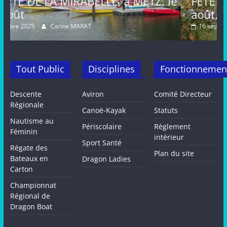
 à METZ, le
FETE de la MIRABELLE, diman
août, METZ
16 septembre 2024
Carine MARAT
Tout Public
Disciplines
Fonctionnemen
Descente
Aviron
Comité Directeur
Régionale
Canoë-Kayak
Statuts
Nautisme au
Périscolaire
Règlement
Féminin
intérieur
Sport Santé
Régate des
Plan du site
Bateaux en
Dragon Ladies
Carton
Championnat
Régional de
Dragon Boat