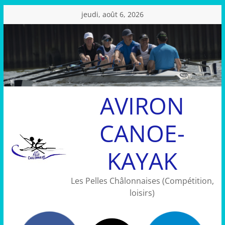
Passer
jeudi, août 6, 2026
au
contenu
AVIRON
CANOE-
KAYAK
Les Pelles Châlonnaises (Compétition,
loisirs)