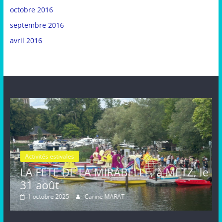
octobre 2016
septembre 2016
avril 2016
Activités estivales
Actual
A MIRABELLE, à METZ, le
FETE de la MIRA
août, METZ
Carine MARAT
16 septembre 2024
Ca