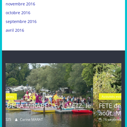
novembre 2016
octobre 2016
septembre 2016
avril 2016
Activités estivales
Actualités
 à METZ, le
FETE de la MIRABELLE, diman
août, METZ
16 septembre 2024
Carine MARAT