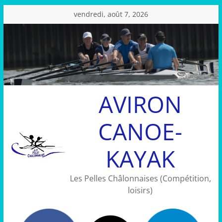
Passer
vendredi, août 7, 2026
au
contenu
AVIRON
CANOE-
KAYAK
Les Pelles Châlonnaises (Compétition,
loisirs)