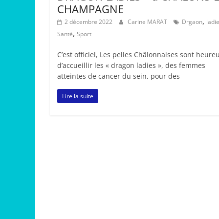
CHAMPAGNE
,
2 décembre 2022
Carine MARAT
Drgaon
ladi
,
Santé
Sport
C’est officiel, Les pelles Châlonnaises sont heure
d’accueillir les « dragon ladies », des femmes
atteintes de cancer du sein, pour des
Lire la suite