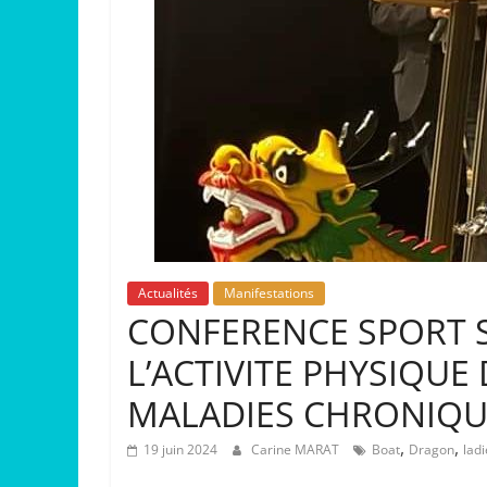
Actualités
Manifestations
CONFERENCE SPORT S
L’ACTIVITE PHYSIQUE
MALADIES CHRONIQU
,
,
19 juin 2024
Carine MARAT
Boat
Dragon
ladi