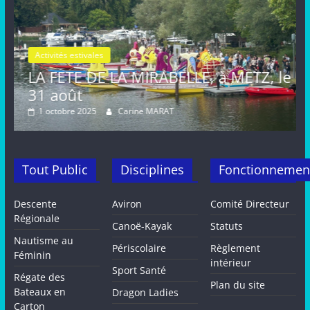
es
Activités estivales
A
E LA MIRABELLE, à METZ, le
FETE de la M
août, METZ
Carine MARAT
16 septembre 2024
Tout Public
Disciplines
Fonctionnemen
Descente
Aviron
Comité Directeur
Régionale
Canoë-Kayak
Statuts
Nautisme au
Périscolaire
Règlement
Féminin
intérieur
Sport Santé
Régate des
Plan du site
Bateaux en
Dragon Ladies
Carton