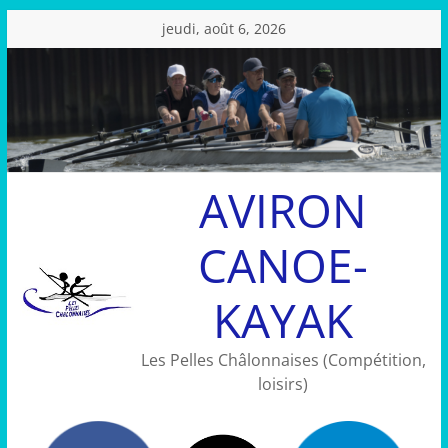
Passer
jeudi, août 6, 2026
au
contenu
AVIRON
CANOE-
KAYAK
Les Pelles Châlonnaises (Compétition,
loisirs)