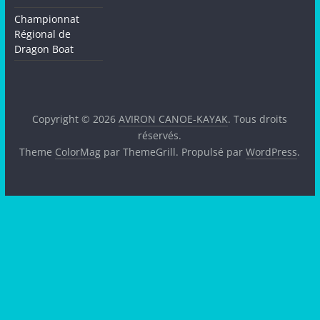
Championnat
Régional de
Dragon Boat
Copyright © 2026
AVIRON CANOE-KAYAK
. Tous droits
réservés.
Theme
ColorMag
par ThemeGrill. Propulsé par
WordPress
.