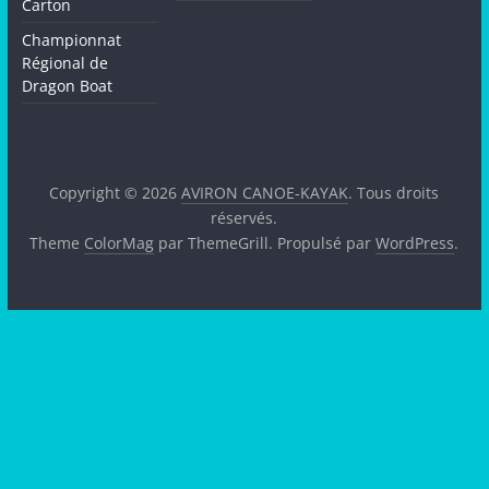
Carton
Championnat
Régional de
Dragon Boat
Copyright © 2026
AVIRON CANOE-KAYAK
. Tous droits
réservés.
Theme
ColorMag
par ThemeGrill. Propulsé par
WordPress
.