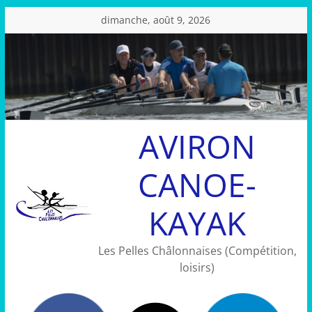
Passer
dimanche, août 9, 2026
au
contenu
AVIRON
CANOE-
KAYAK
Les Pelles Châlonnaises (Compétition,
loisirs)