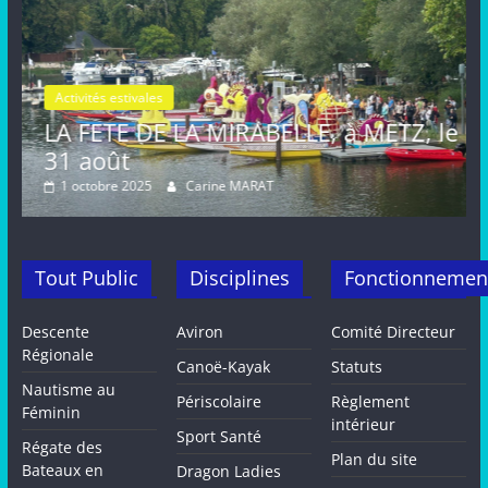
es
Activités estivales
A
E LA MIRABELLE, à METZ, le
FETE de la M
août, METZ
Carine MARAT
16 septembre 2024
Tout Public
Disciplines
Fonctionnemen
Descente
Aviron
Comité Directeur
Régionale
Canoë-Kayak
Statuts
Nautisme au
Périscolaire
Règlement
Féminin
intérieur
Sport Santé
Régate des
Plan du site
Bateaux en
Dragon Ladies