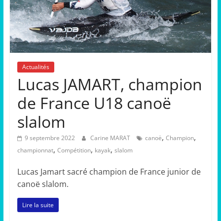
Actualités
Lucas JAMART, champion
de France U18 canoë
slalom
,
,
9 septembre 2022
Carine MARAT
canoë
Champion
,
,
,
championnat
Compétition
kayak
slalom
Lucas Jamart sacré champion de France junior de
canoë slalom.
Lire la suite