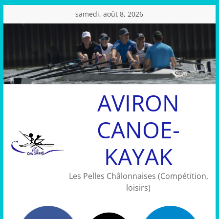
Passer
samedi, août 8, 2026
au
contenu
AVIRON
CANOE-
KAYAK
Les Pelles Châlonnaises (Compétition,
loisirs)