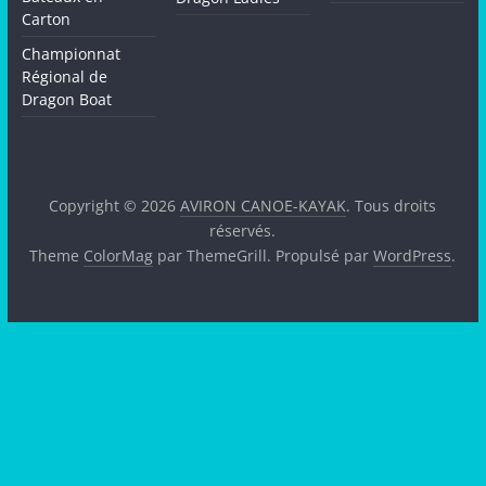
Carton
Championnat
Régional de
Dragon Boat
Copyright © 2026
AVIRON CANOE-KAYAK
. Tous droits
réservés.
Theme
ColorMag
par ThemeGrill. Propulsé par
WordPress
.