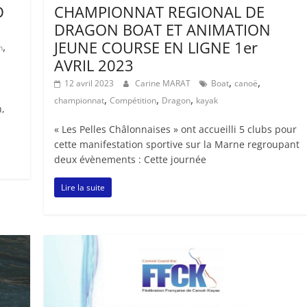
D
CHAMPIONNAT REGIONAL DE
DRAGON BOAT ET ANIMATION
JEUNE COURSE EN LIGNE 1er
,
n
AVRIL 2023
,
,
12 avril 2023
Carine MARAT
Boat
canoë
,
,
,
championnat
Compétition
Dragon
kayak
n,
« Les Pelles Châlonnaises » ont accueilli 5 clubs pour
cette manifestation sportive sur la Marne regroupant
deux évènements : Cette journée
Lire la suite