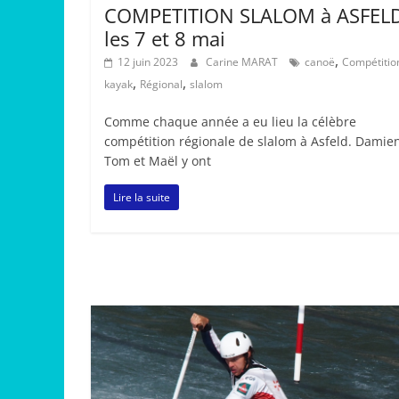
COMPETITION SLALOM à ASFEL
les 7 et 8 mai
,
12 juin 2023
Carine MARAT
canoë
Compétitio
,
,
kayak
Régional
slalom
Comme chaque année a eu lieu la célèbre
compétition régionale de slalom à Asfeld. Damie
Tom et Maël y ont
Lire la suite