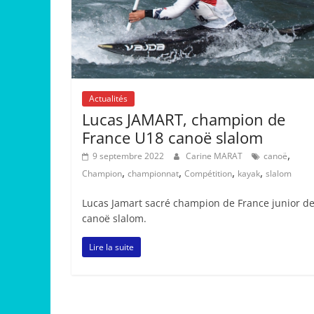
Actualités
Lucas JAMART, champion de
France U18 canoë slalom
,
9 septembre 2022
Carine MARAT
canoë
,
,
,
,
Champion
championnat
Compétition
kayak
slalom
Lucas Jamart sacré champion de France junior d
canoë slalom.
Lire la suite