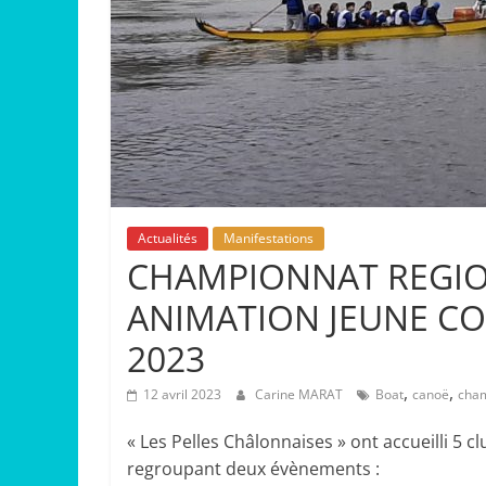
Actualités
Manifestations
CHAMPIONNAT REGIO
ANIMATION JEUNE COU
2023
,
,
12 avril 2023
Carine MARAT
Boat
canoë
cha
« Les Pelles Châlonnaises » ont accueilli 5 
regroupant deux évènements :