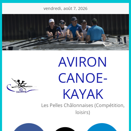
Passer
vendredi, août 7, 2026
au
contenu
AVIRON
CANOE-
KAYAK
Les Pelles Châlonnaises (Compétition,
loisirs)