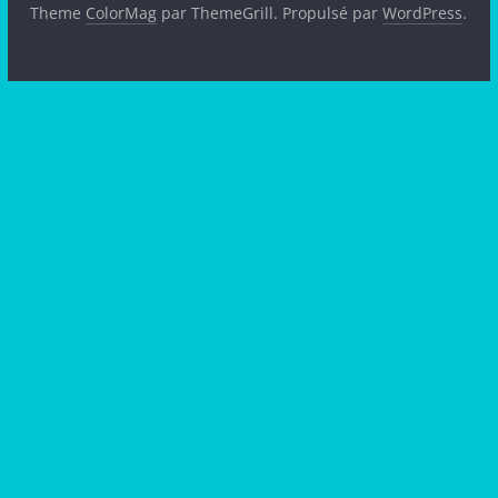
Theme
ColorMag
par ThemeGrill. Propulsé par
WordPress
.