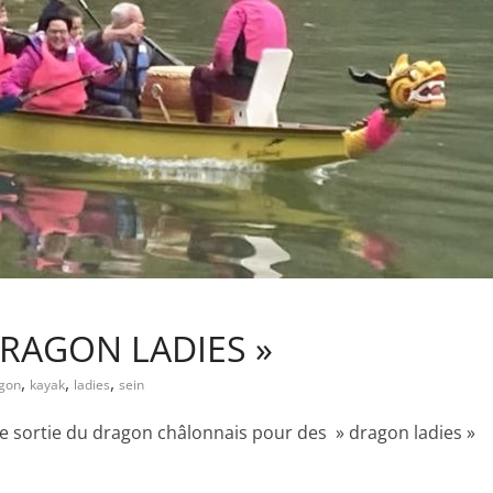
DRAGON LADIES »
,
,
,
gon
kayak
ladies
sein
 sortie du dragon châlonnais pour des » dragon ladies »