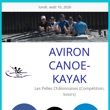
Passer
lundi, août 10, 2026
au
contenu
AVIRON
CANOE-
KAYAK
Les Pelles Châlonnaises (Compétition,
loisirs)