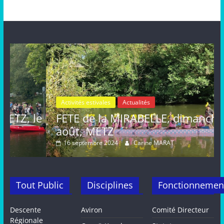
Activités estivales
Actualités
le
FETE de la MIRABELLE, dimanche 25
août, METZ
16 septembre 2024
Carine MARAT
Tout Public
Disciplines
Fonctionnemen
Descente
Aviron
Comité Directeur
Régionale