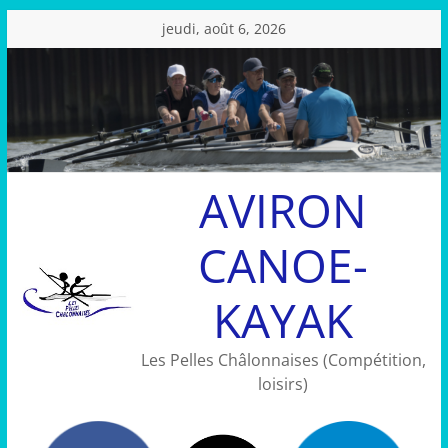
Passer
jeudi, août 6, 2026
au
contenu
AVIRON
CANOE-
KAYAK
Les Pelles Châlonnaises (Compétition,
loisirs)