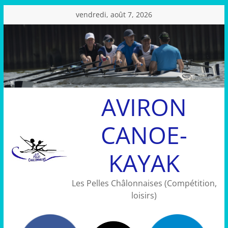
Passer
vendredi, août 7, 2026
au
contenu
AVIRON
CANOE-
KAYAK
Les Pelles Châlonnaises (Compétition,
loisirs)