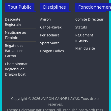
Tout Public
Disciplines
Fonctionnemen
Descente
Aviron
Comité Directeur
Régionale
Canoë-Kayak
Statuts
Nautisme au
Périscolaire
Règlement
Féminin
intérieur
Sport Santé
Régate des
Plan du site
Bateaux en
Dragon Ladies
Carton
Championnat
Régional de
Dragon Boat
Copyright © 2026
AVIRON CANOE-KAYAK
. Tous droits
réservés.
Theme
ColorMag
par ThemeGrill. Propulsé par
WordPress
.