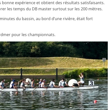
 bonne expérience et obtient des résultats satisfaisants.
orer les temps du DB master surtout sur les 200 mètres.
 minutes du bassin, au bord d’une rivière, était fort
rdmer pour les championnats.