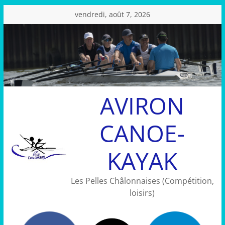
Passer
vendredi, août 7, 2026
au
contenu
AVIRON
CANOE-
KAYAK
Les Pelles Châlonnaises (Compétition,
loisirs)