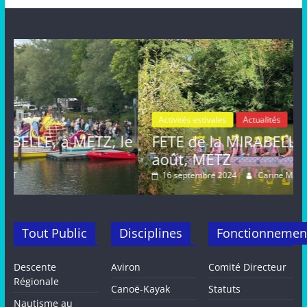
Activités estivales
Actualités
le
FETE de la MIRABELLE, dimanche 25
août, METZ
16 septembre 2024
Carine MARAT
Tout Public
Disciplines
Fonctionnemen
Descente
Aviron
Comité Directeur
Régionale
Canoë-Kayak
Statuts
Nautisme au