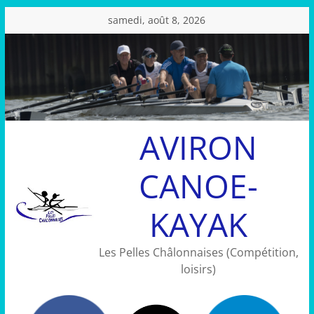
Passer
samedi, août 8, 2026
au
contenu
AVIRON
CANOE-
KAYAK
Les Pelles Châlonnaises (Compétition,
loisirs)