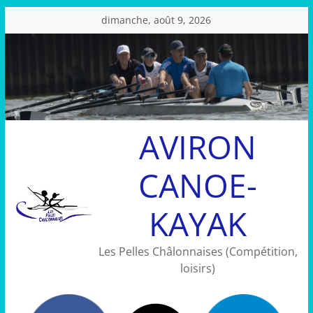
Passer
dimanche, août 9, 2026
au
contenu
AVIRON
CANOE-
KAYAK
Les Pelles Châlonnaises (Compétition,
loisirs)