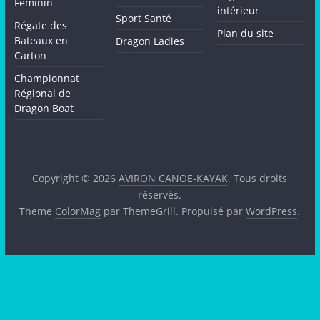
Féminin
intérieur
Sport Santé
Régate des
Plan du site
Bateaux en
Dragon Ladies
Carton
Championnat
Régional de
Dragon Boat
Copyright © 2026
AVIRON CANOE-KAYAK
. Tous droits
réservés.
Theme
ColorMag
par ThemeGrill. Propulsé par
WordPress
.