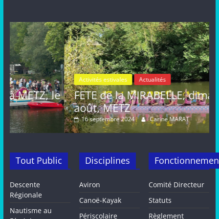
Activités estivales
Actualités
le
FETE de la MIRABELLE, dimanche 25
août, METZ
16 septembre 2024
Carine MARAT
Tout Public
Disciplines
Fonctionnemen
Descente
Aviron
Comité Directeur
Régionale
Canoë-Kayak
Statuts
Nautisme au
Périscolaire
Règlement