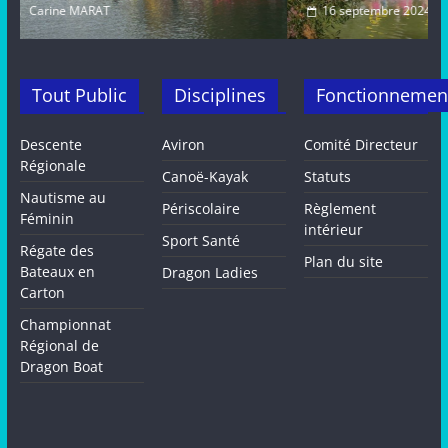
16 septembre 2024
Carine MARAT
Tout Public
Disciplines
Fonctionnemen
Descente
Aviron
Comité Directeur
Régionale
Canoë-Kayak
Statuts
Nautisme au
Périscolaire
Règlement
Féminin
intérieur
Sport Santé
Régate des
Plan du site
Bateaux en
Dragon Ladies
Carton
Championnat
Régional de
Dragon Boat