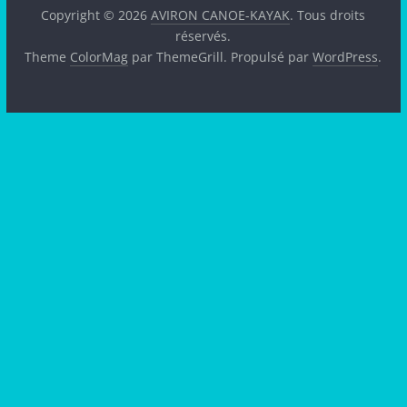
Copyright © 2026
AVIRON CANOE-KAYAK
. Tous droits
réservés.
Theme
ColorMag
par ThemeGrill. Propulsé par
WordPress
.