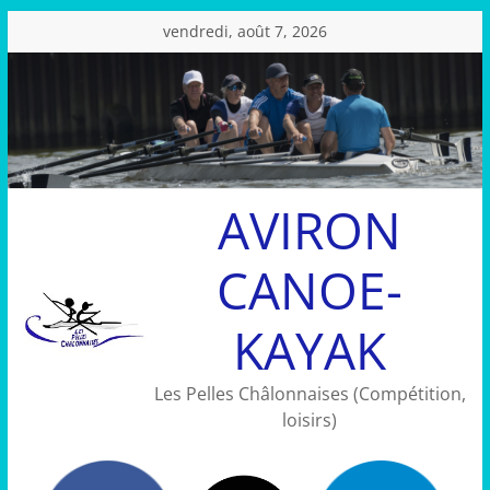
Passer
vendredi, août 7, 2026
au
contenu
AVIRON
CANOE-
KAYAK
Les Pelles Châlonnaises (Compétition,
loisirs)