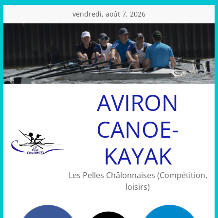
Passer
vendredi, août 7, 2026
au
contenu
AVIRON
CANOE-
KAYAK
Les Pelles Châlonnaises (Compétition,
loisirs)