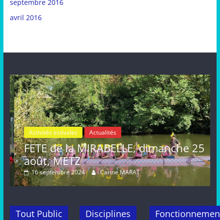
septembre 2016
avril 2016
Activités estivales
Actualités
le
FETE de la MIRABELLE, dimanche 25
août, METZ
16 septembre 2024
Carine MARAT
Tout Public
Disciplines
Fonctionnemen