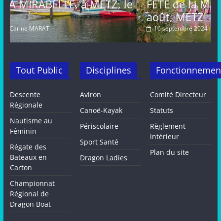
Z, le
FETE de la MIRABELLE, dimanche 2
août, METZ
16 septembre 2024
Carine MARAT
Tout Public
Disciplines
Fonctionnemen
Descente
Aviron
Comité Directeur
Régionale
Canoë-Kayak
Statuts
Nautisme au
Périscolaire
Règlement
Féminin
intérieur
Sport Santé
Régate des
Plan du site
Bateaux en
Dragon Ladies
Carton
Championnat
Régional de
Dragon Boat