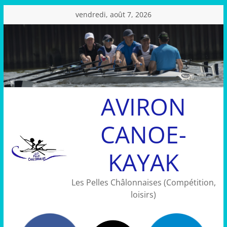
Passer
vendredi, août 7, 2026
au
contenu
AVIRON
CANOE-
KAYAK
Les Pelles Châlonnaises (Compétition,
loisirs)