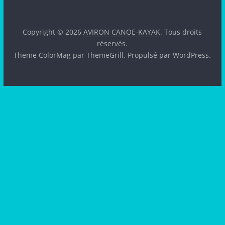
Copyright © 2026
AVIRON CANOE-KAYAK
. Tous droits
réservés.
Theme
ColorMag
par ThemeGrill. Propulsé par
WordPress
.