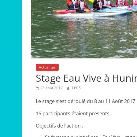
Actualités
Stage Eau Vive à Huni
20 août 2017
LPC51
Le stage s’est déroulé du 8 au 11 Août 2017
15 participants étaient présents
Objectifs de l’action
:
Se former aux disciplines « Eau Vive » et p