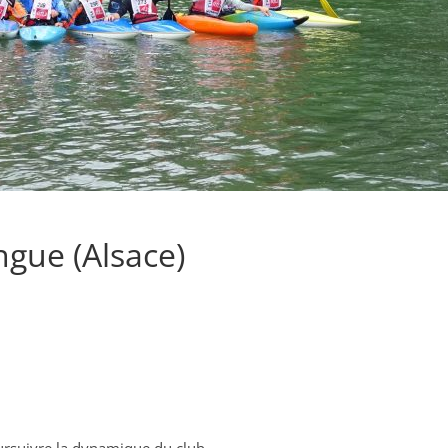
ngue (Alsace)
oursuivre la dynamique du club,