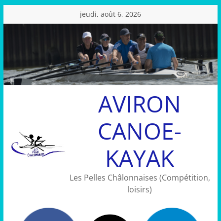
Passer
jeudi, août 6, 2026
au
contenu
AVIRON
CANOE-
KAYAK
Les Pelles Châlonnaises (Compétition,
loisirs)