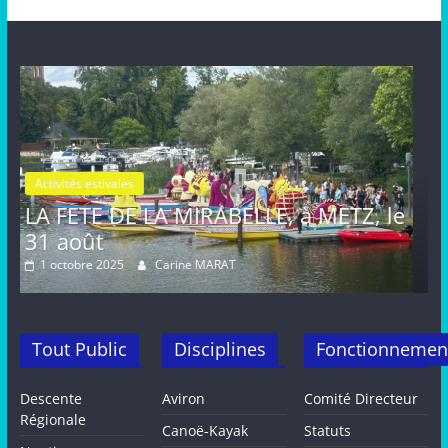
Activités estivales
Actualités
LE, à METZ, le
FETE de la MIRABELLE, di
août, METZ
16 septembre 2024
Carine MARAT
Tout Public
Disciplines
Fonctionnemen
Descente
Aviron
Comité Directeur
Régionale
Canoë-Kayak
Statuts