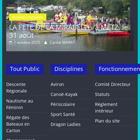
Activités estivales
Actualités
ABELLE, à METZ, le
FETE de la MIRABELLE,
août, METZ
RAT
16 septembre 2024
Carine MARA
Tout Public
Disciplines
Fonctionnemen
Descente
Aviron
Comité Directeur
Régionale
Canoë-Kayak
Statuts
Nautisme au
Périscolaire
Règlement
Féminin
intérieur
Sport Santé
Régate des
Plan du site
Bateaux en
Dragon Ladies
Carton