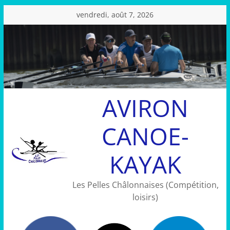
Passer
vendredi, août 7, 2026
au
contenu
AVIRON
CANOE-
KAYAK
Les Pelles Châlonnaises (Compétition,
loisirs)