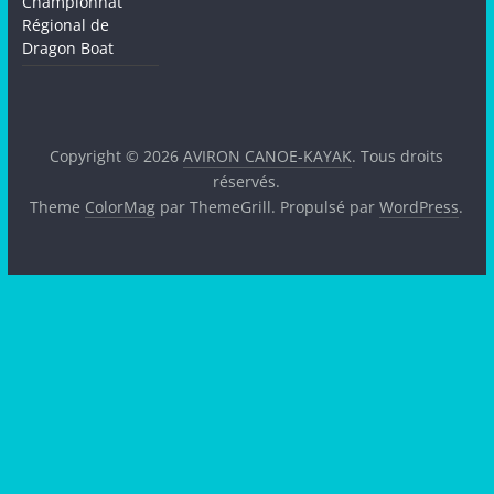
Championnat
Régional de
Dragon Boat
Copyright © 2026
AVIRON CANOE-KAYAK
. Tous droits
réservés.
Theme
ColorMag
par ThemeGrill. Propulsé par
WordPress
.