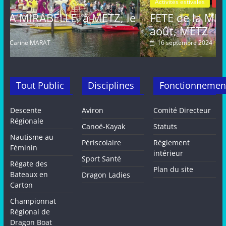
Activités estivales
Actualités
le
FETE de la MIRABELLE, dimanche 25
août, METZ
16 septembre 2024
Carine MARAT
Tout Public
Disciplines
Fonctionnemen
Descente
Aviron
Comité Directeur
Régionale
Canoë-Kayak
Statuts
Nautisme au
Périscolaire
Règlement
Féminin
intérieur
Sport Santé
Régate des
Plan du site
Bateaux en
Dragon Ladies
Carton
Championnat
Régional de
Dragon Boat