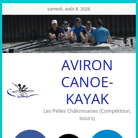
Passer
samedi, août 8, 2026
au
contenu
AVIRON
CANOE-
KAYAK
Les Pelles Châlonnaises (Compétition,
loisirs)