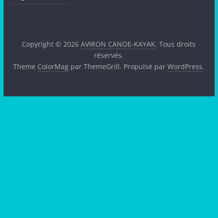
Copyright © 2026
AVIRON CANOE-KAYAK
. Tous droits
réservés.
Theme
ColorMag
par ThemeGrill. Propulsé par
WordPress
.