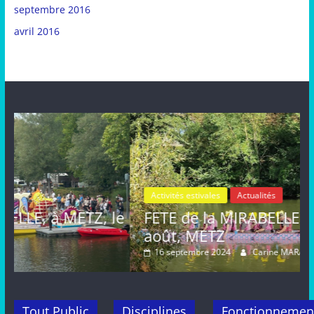
septembre 2016
avril 2016
Activités estivales
Actualités
le
FETE de la MIRABELLE, dimanche 25
août, METZ
16 septembre 2024
Carine MARAT
Tout Public
Disciplines
Fonctionnemen