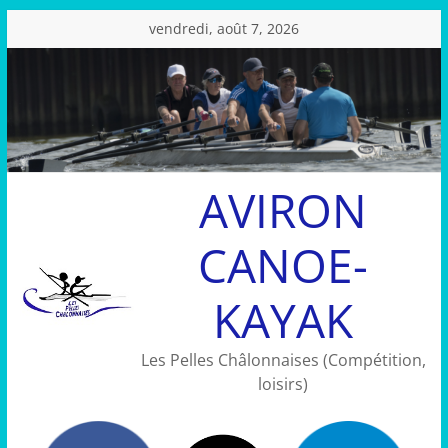
Passer
vendredi, août 7, 2026
au
contenu
AVIRON
CANOE-
KAYAK
Les Pelles Châlonnaises (Compétition,
loisirs)