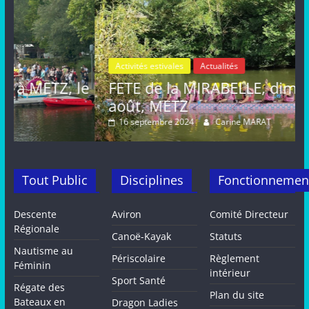
Activités estivales
Actualités
le
FETE de la MIRABELLE, dimanche 25
août, METZ
16 septembre 2024
Carine MARAT
Tout Public
Disciplines
Fonctionnemen
Descente
Aviron
Comité Directeur
Régionale
Canoë-Kayak
Statuts
Nautisme au
Périscolaire
Règlement
Féminin
intérieur
Sport Santé
Régate des
Plan du site
Bateaux en
Dragon Ladies