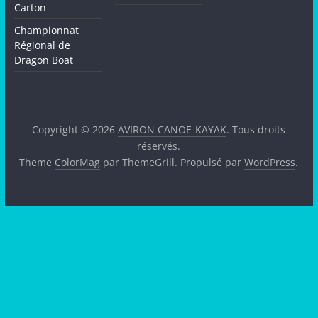
Carton
Championnat
Régional de
Dragon Boat
Copyright © 2026
AVIRON CANOE-KAYAK
. Tous droits
réservés.
Theme
ColorMag
par ThemeGrill. Propulsé par
WordPress
.