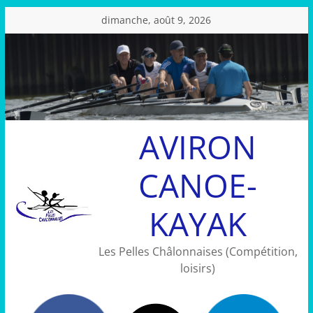
Passer
dimanche, août 9, 2026
au
contenu
AVIRON
CANOE-
KAYAK
Les Pelles Châlonnaises (Compétition,
loisirs)