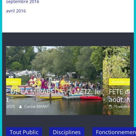
septembre 2016
avril 2016
Activités estivales
Actualités
 METZ, le
FETE de la MIRABELLE, dimanc
août, METZ
16 septembre 2024
Carine MARAT
Tout Public
Disciplines
Fonctionnemen