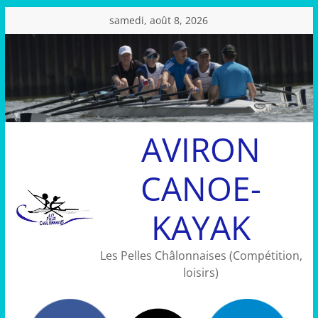
Passer
samedi, août 8, 2026
au
contenu
AVIRON
CANOE-
KAYAK
Les Pelles Châlonnaises (Compétition,
loisirs)