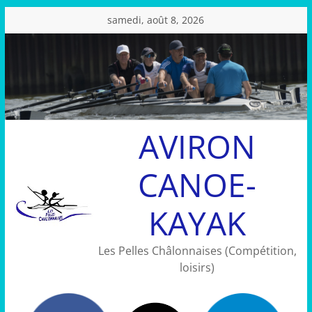
Passer
samedi, août 8, 2026
au
contenu
AVIRON
CANOE-
KAYAK
Les Pelles Châlonnaises (Compétition,
loisirs)