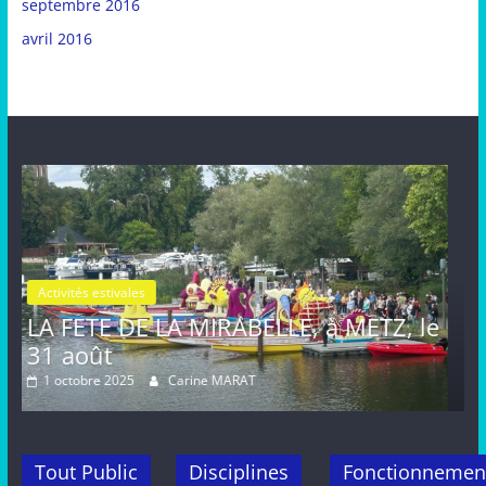
septembre 2016
avril 2016
Activités estivales
Actualités
BELLE, à METZ, le
FETE de la MIRABELLE,
août, METZ
AT
16 septembre 2024
Carine MARAT
Tout Public
Disciplines
Fonctionnemen