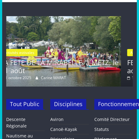
Activités estivales
Actualités
LLE, à METZ, le
FETE de la MIRABELLE, d
août, METZ
16 septembre 2024
Carine MARAT
Tout Public
Disciplines
Fonctionnemen
Descente
Aviron
Comité Directeur
Régionale
Canoë-Kayak
Statuts
Nautisme au