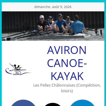
Passer
dimanche, août 9, 2026
au
contenu
AVIRON
CANOE-
KAYAK
Les Pelles Châlonnaises (Compétition,
loisirs)