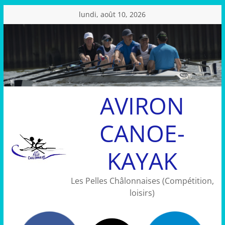
Passer
lundi, août 10, 2026
au
contenu
AVIRON
CANOE-
KAYAK
Les Pelles Châlonnaises (Compétition,
loisirs)