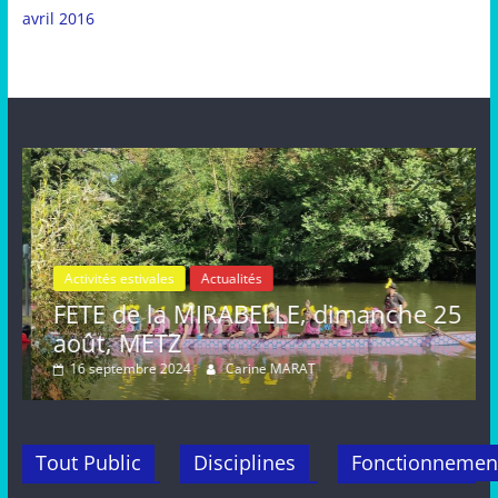
avril 2016
Activités estivales
Actualités
le
FETE de la MIRABELLE, dimanche 25
août, METZ
16 septembre 2024
Carine MARAT
Tout Public
Disciplines
Fonctionnemen