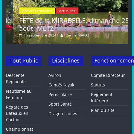
Activités estivales
Actualités
le
FETE de la MIRABELLE, dimanche 25
août, METZ
16 septembre 2024
Carine MARAT
Tout Public
Disciplines
Fonctionnemen
Descente
Aviron
Comité Directeur
Régionale
Canoë-Kayak
Statuts
Nautisme au
Périscolaire
Règlement
Féminin
intérieur
Sport Santé
Régate des
Plan du site
Bateaux en
Dragon Ladies
Carton
Championnat