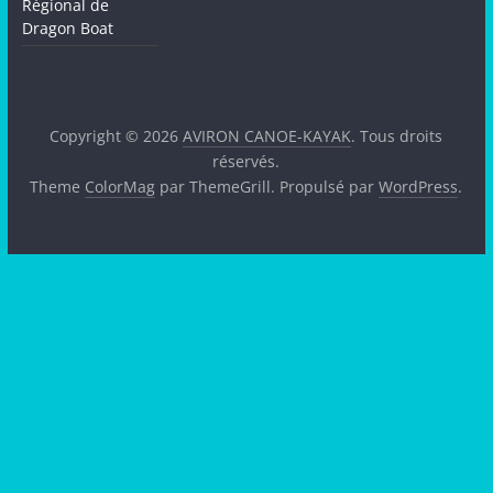
Régional de
Dragon Boat
Copyright © 2026
AVIRON CANOE-KAYAK
. Tous droits
réservés.
Theme
ColorMag
par ThemeGrill. Propulsé par
WordPress
.