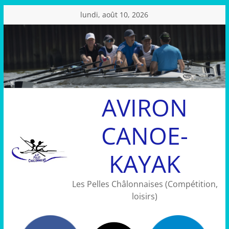
Passer
lundi, août 10, 2026
au
contenu
AVIRON
CANOE-
KAYAK
Les Pelles Châlonnaises (Compétition,
loisirs)